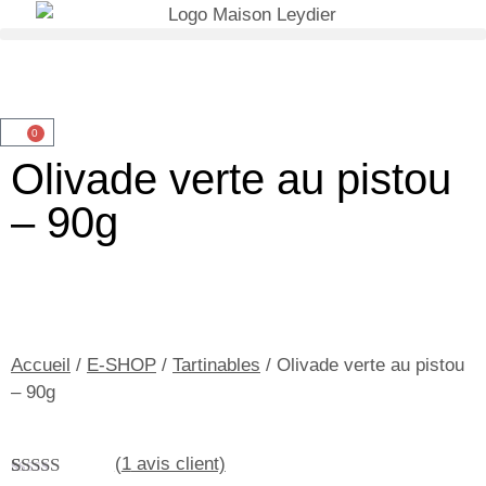
OFFRE DU MOMENT
: -10 %
sur notre huile d'olive intense
Je commande
(tous nos formats)
0
Olivade verte au pistou
– 90g
Accueil
/
E-SHOP
/
Tartinables
/ Olivade verte au pistou
– 90g
(
1
avis client)