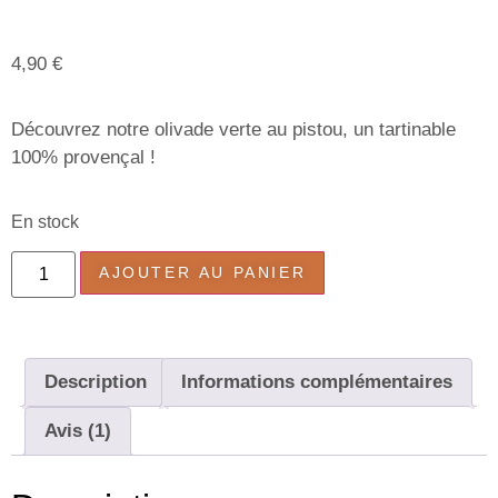
Noté
1
5.00
sur 5 basé
sur
notation
client
4,90
€
Découvrez notre olivade verte au pistou, un tartinable
100% provençal !
En stock
AJOUTER AU PANIER
Description
Informations complémentaires
Avis (1)