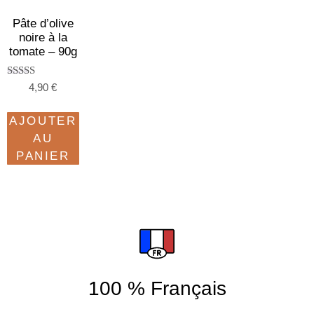
Pâte d’olive
noire à la
tomate – 90g
Note
4,90
€
5.00
sur 5
AJOUTER
AU
PANIER
100 % Français