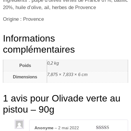
Ingrédients
: pulpe d’olives vertes de France 67%, basilic
20%, huile d’olive, ail, herbes de Provence
Origine
: Provence
Informations
complémentaires
0,2 kg
Poids
7,875 × 7,833 × 6 cm
Dimensions
1 avis pour
Olivade verte au
pistou – 90g
Anonyme
–
2 mai 2022