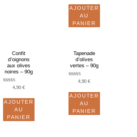
sur 5
AJOUTER
AU
PANIER
Confit
Tapenade
d’oignons
d’olives
aux olives
vertes – 90g
noires – 90g
Note
4,90
€
5.00
Note
4,90
€
sur 5
5.00
sur 5
AJOUTER
AJOUTER
AU
AU
PANIER
PANIER