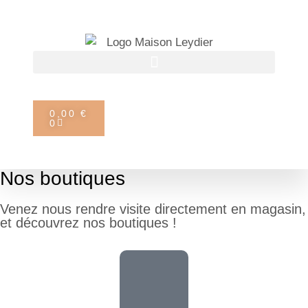
OFFRE DU MOMENT
: -10 %
sur notre huile d'olive intense
Je commande
(tous nos formats)
0,00
€
0
Nos boutiques
Venez nous rendre visite directement en magasin,
et découvrez nos boutiques !