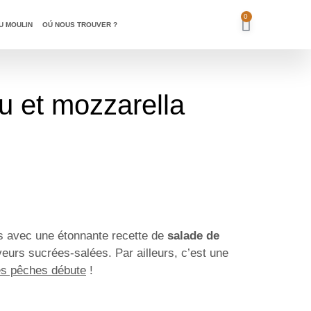
0
Je commande
U MOULIN
OÚ NOUS TROUVER ?
u et mozzarella
es avec une étonnante recette de
salade de
veurs sucrées-salées. Par ailleurs, c’est une
es pêches débute
!