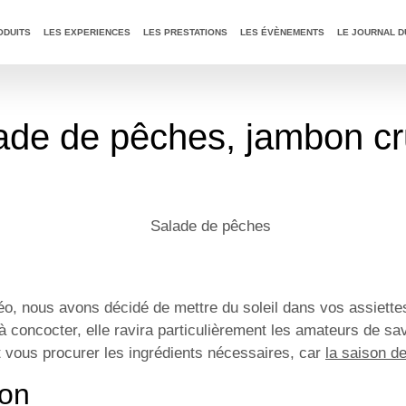
T
: -10 % sur notre huile d'olive intense (tous nos formats)
ODUITS
LES EXPERIENCES
LES PRESTATIONS
LES ÉVÈNEMENTS
LE JOURNAL D
ade de pêches, jambon cr
o, nous avons décidé de mettre du soleil dans vos assiett
à concocter, elle ravira particulièrement les amateurs de sa
t vous procurer les ingrédients nécessaires, car
la saison d
ion