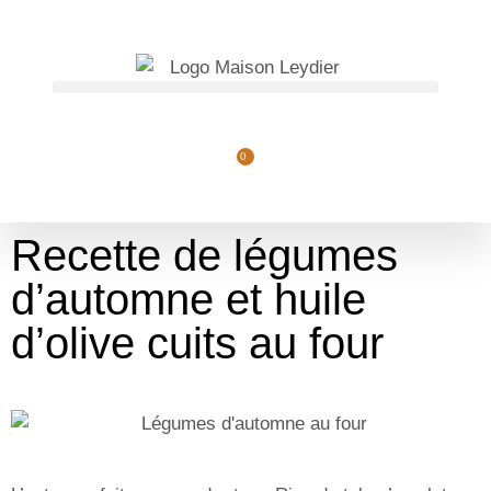
OFFRE DU MOMENT
: -10 %
sur notre huile d'olive intense
Je commande
(tous nos formats)
0
Recette de légumes
d’automne et huile
d’olive cuits au four