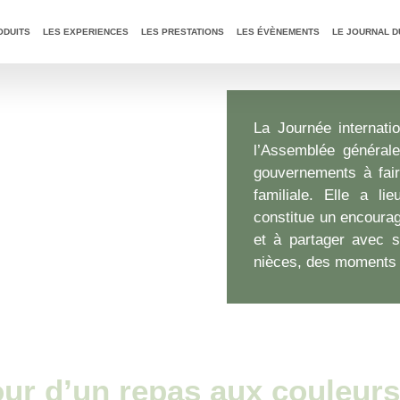
T
: -10 % sur notre huile d'olive intense (tous nos formats)
ODUITS
LES EXPERIENCES
LES PRESTATIONS
LES ÉVÈNEMENTS
LE JOURNAL D
La Journée internatio
l’Assemblée générale
gouvernements à faire
familiale. Elle a li
constitue un encourag
et à partager avec s
nièces, des moments d
ur d’un repas aux couleurs