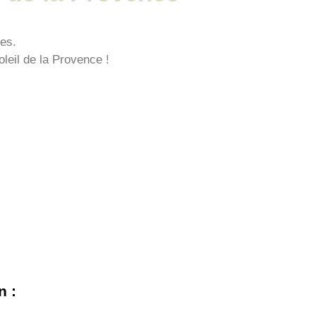
ies.
leil de la Provence !
n :