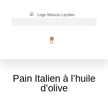
OFFRE DU MOMENT
: -10 %
sur notre huile d'olive intense
Je commande
(tous nos formats)
0
Pain Italien à l’huile
d’olive